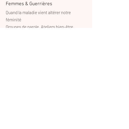
Femmes & Guerrières
Quand la maladie vient altérer notre
féminité
Groupes de parole, Ateliers bien-être,
Accompagnement🩷
Email
:
femmesetguerrieres@gmail.com
Contact
:
+32 497 23 29 06
© 2024 Femmes & Guerrières.
Powered and secured by
Wix