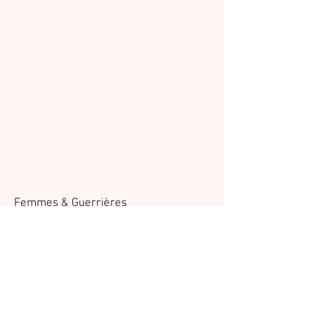
Femmes & Guerrières
Quand la maladie vient altérer notre
féminité
Groupes de parole, Ateliers bien-être,
Accompagnement🩷
Email
:
femmesetguerrieres@gmail.com