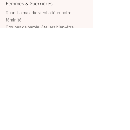
Femmes & Guerrières
Quand la maladie vient altérer notre
féminité
Groupes de parole, Ateliers bien-être,
Accompagnement🩷
Email
:
femmesetguerrieres@gmail.com
Contact
:
+32 497 23 29 06
© 2024 Femmes & Guerrières.
Powered and secured by
Wix