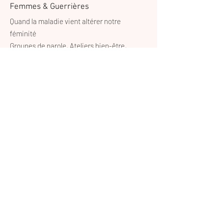
Femmes & Guerrières
Quand la maladie vient altérer notre
féminité
Groupes de parole, Ateliers bien-être,
Accompagnement🩷
Email
:
femmesetguerrieres@gmail.com
Contact
:
+32 497 23 29 06
© 2024 Femmes & Guerrières.
Powered and secured by
Wix