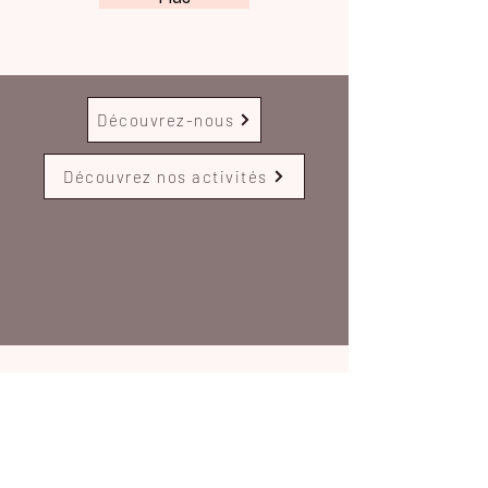
Découvrez-nous
Découvrez nos activités
Femmes & Guerrières
Quand la maladie vient altérer notre
féminité
Groupes de parole, Ateliers bien-être,